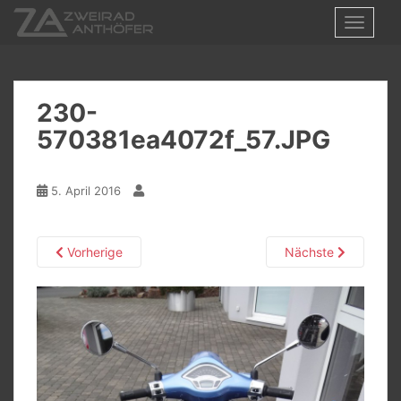
S
TOGGLE
k
i
p
t
230-
o
570381ea4072f_57.JPG
m
a
i
5. April 2016
n
c
o
Vorherige
Nächste
n
t
e
n
t