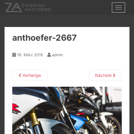
S
TOGGLE
k
i
p
t
anthoefer-2667
o
m
a
18. März 2016
admin
i
n
c
Vorherige
Nächste
o
n
t
e
n
t