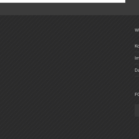
W
K
I
D
F